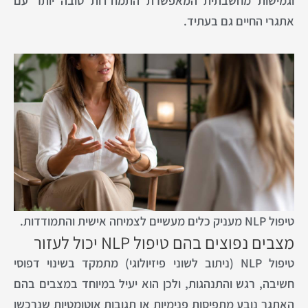
וגמישות מחשבתית המאפשרת התמודדות טובה יותר עם
אתגרי החיים גם בעתיד.
טיפול NLP מעניק כלים מעשיים לצמיחה אישית והתמודדות.
מצבים נפוצים בהם טיפול NLP יכול לעזור
טיפול NLP (ניתוב לשוני פיזיולוגי) מתמקד בשינוי דפוסי
חשיבה, רגש והתנהגות, ולכן הוא יעיל במיוחד במצבים בהם
האתגר נובע מתפיסות פנימיות או תגובות אוטומטיות שנרכשו