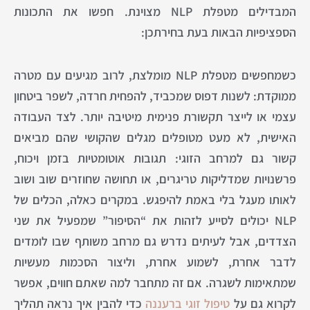
המבדילים מטפלת NLP מצוינת. חפשו את התכונות
הספציפיות הבאות בעת בחירתכן:
כשמחפשים מטפלת NLP מומלצת, לרוב מגיעים עם מטרה
ממוקדת: לשנות דפוס שמכביד, להפחית חרדה, לשפר ביטחון
עצמי או לייצר תקשורת פנימית מיטיבה יותר. לצד העבודה
האישית, לא מעט מטופלים מגלים שהקושי שהם מביאים
קשור גם למרחב הזוגי: תגובות אוטומטיות בזמן ויכוח,
פרשנויות שמדליקות טריגרים, או תחושה שחוזרים שוב ושוב
לאותו מעגל בלי באמת להיפגש. במקרים כאלה, הכלים של
NLP יכולים לסייע לזהות את “הסיפור” שמפעיל את שני
הצדדים, אבל לעיתים נדרש גם מרחב משותף שבו לומדים
לדבר אחרת, לשמוע אחרת, וליצור הסכמות מעשיות
שמתאימות לשגרה. אם זה מתחבר למה שאתם חווים, אפשר
לקרוא גם על
טיפול זוגי ברעננה
כדי להבין איך נראה תהליך