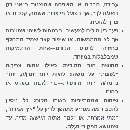
עבודה, חברים או משפחה שמוצגות כ"אני רק
דואג/ת לך", אך בפועל מייצרות אשמה, קטנות או
צורך להוכיח.
פער בין מילים למעשים:
הבטחות לשינוי שחוזרות
אך לא מתממשות, או שיפור קצר שמיד מתחלף
בחזרה לדפוס הקודם—אחת ה
דינמיקות
שמבלבלות במיוחד.
תחושת חוב תמידית:
כאילו את/ה צריך/ה
"לפצות" על משהו: להיות יותר זמין/ה, יותר
נחמד/ה, יותר מוותר/ת—כדי לזכות בשקט או
בחום.
שיחות שמסתיימות באותו מקום:
כל ניסיון
להסביר מה מפריע מתהפך לדיון על "איך אמרת",
"מתי אמרת", או "למה את/ה רגיש/ה מדי", עד
שהנושא המקורי נעלם.