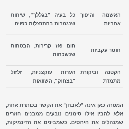
אש
האשמה והיפוך
כל בעיה "בגללך", שיחות
בל
אחריות
שנגמרות בהתנצלות כפויה
עצ
חו
חום ואז קרירות, הבטחות
חוסר עקביות
דר
שנשכחות
יתר
הקטנה וביקורת
הערות עוקצניות, זלזול
שחי
מתמדת
"בצחוק", השוואות
ריח
המטרה כאן אינה "לאבחן" את הקשר בכותרת אחת,
אלא להבין אילו
סימנים
נובעים ממבנים חוזרים
שמנהלים את היחסים. כשמבינים את ה
דינמיקות
,