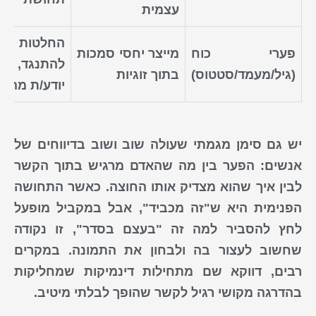
עצמית
החלטות חד
פערי כוח
מייצר יחסי סמכות
להתנגד, ש
(גיל/מעמד/סטטוס)
בתוך זוגיות
יודע/ת מה ט
יש גם סימן מגמתי שעולה שוב ושוב בדיווחים של
אנשים: הפער בין מה שהאדם
מרגיש
בתוך הקשר
לבין איך שהוא מצדיק אותו החוצה. כאשר התחושה
הפנימית היא ש"זה מכביד", אבל במקביל מופעל
לחץ להסביר למה זה "בעצם בסדר", זו נקודה
שחשוב לעצור בה ולבחון את התמונה. במקרים
רבים, דווקא שם מתחילות דינמיקות שמחליקות
בהדרגה מקושי רגיל לקשר שהופך לבלתי מיטיב.