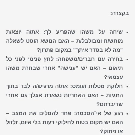
בקצרה:
שיחה על משהו שהפריע לך
: את/ה יוצא/ת
מותש/ת ומבולבל/ת – האם הנושא הוסט לשאלה
"מה לא בסדר איתך" במקום פתרון?
בחירה עם חברים/משפחה
: לחץ פנימי לפני כל
תיאום – האם יש "ענישה" אחרי שבחרת משהו
עצמאי?
חלוקת מטלות ועומס
: את/ה מרגיש/ה לבד בתוך
הזוגיות – האם האחריות נשארת אצלך גם אחרי
שדיברתם?
רגע של אי־הסכמה
: פחד להסלים את המצב –
האם יש מקום בטוח לחילוקי דעות בלי איום, זלזול
או ניתוק?