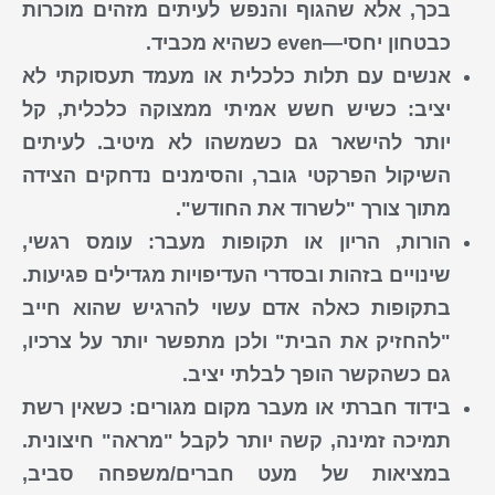
בכך, אלא שהגוף והנפש לעיתים מזהים מוכרות
כבטחון יחסי—even כשהיא מכביד.
אנשים עם תלות כלכלית או מעמד תעסוקתי לא
יציב
: כשיש חשש אמיתי ממצוקה כלכלית, קל
יותר להישאר גם כשמשהו לא מיטיב. לעיתים
השיקול הפרקטי גובר, והסימנים נדחקים הצידה
מתוך צורך "לשרוד את החודש".
הורות, הריון או תקופות מעבר
: עומס רגשי,
שינויים בזהות ובסדרי העדיפויות מגדילים פגיעות.
בתקופות כאלה אדם עשוי להרגיש שהוא חייב
"להחזיק את הבית" ולכן מתפשר יותר על צרכיו,
גם כשהקשר הופך לבלתי יציב.
בידוד חברתי או מעבר מקום מגורים
: כשאין רשת
תמיכה זמינה, קשה יותר לקבל "מראה" חיצונית.
במציאות של מעט חברים/משפחה סביב,