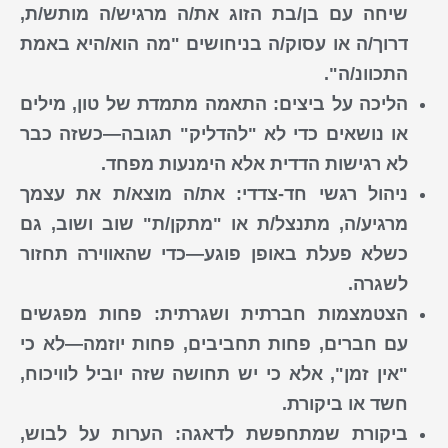
שיחה עם בן/בת הזוג את/ה מרגיש/ה מותש/ת,
דרוך/ה או עסוק/ה בניחושים "מה הוא/היא באמת
התכוונ/ה".
הליכה על ביצים:
התאמה מתמדת של טון, מילים
או נושאים כדי לא "להדליק" תגובה—כשזה כבר
לא רגישות הדדית אלא הימנעות מפחד.
ניהול רגשי חד-צדדי:
את/ה מוצא/ת את עצמך
מרגיע/ה, מתנצל/ת או "מתקן/ת" שוב ושוב, גם
כשלא פעלת באופן פוגע—כדי שהאווירה תחזור
לשגרה.
הצטמצמות חברתית ושגרתית:
פחות מפגשים
עם חברים, פחות תחביבים, פחות יוזמה—לא כי
"אין זמן", אלא כי יש תחושה שזה יוביל לוויכוח,
חשד או ביקורת.
ביקורת שמתחפשת לדאגה:
הערות על לבוש,