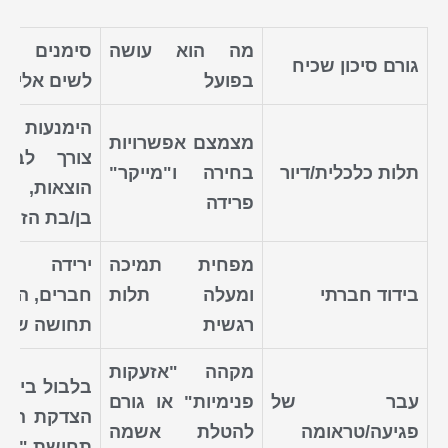
מה הוא עושה
סימנים רא
גורם סיכון שכיח
בפועל
לשים אליהם
הימנעות מ
מצמצם אפשרויות
צורך לבק
תלות כלכלית/דיור
בחירה ו"מייקר"
הוצאות, 
פרידה
בן/בת הזוג
מפחית תמיכה
ירידה ב
בידוד חברתי
ומעלה תלות
חברים, הסת
רגשית
תחושה שאין
מקהה "אזעקות
בלבול בין 
עבר של
פנימיות" או גורם
הצדקת התנה
פגיעה/טראומה
להטלת אשמה
תחושת "אני