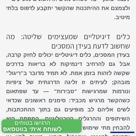
ולצמצם את ההיתכנות שהקשר יתקבע לדפוס בלתי
מיטיב.
כלים דיגיטליים שמעצימים שליטה: מה
שחשוב לדעת בעידן המסכים
בעידן המסכים, כלים דיגיטליים יכולים לחזק קרבה,
אבל גם להרחיב
דינמיקות
לא בריאות בדרכים
שקשה לזהות בזמן אמת. לא תמיד מדובר ב"ריגול"
מובהק; לעיתים זו זליגה הדרגתית של ציפיות
ונורמות שמרגישות "סבירות" — עד שפתאום
כשהקשר מרגיש מכביד: סימנים ראשונים שכדאי
לשים אליהם לב
מופיעים גם בתוך ההתכתבות,
השיתופים וההרגלים הטכנולוגיים. המפתח הוא
הרגישו בטוחים
להבחין מתי שימוש בכלים דיגיטליים עובר מתיאום
לשוחח איתי בווטסאפ