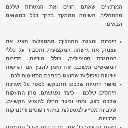
המרכזיים שאתם חווים ואת המטרות שלכם
מהתהליך. השיחה תתמקד בדרך כלל בנושאים
הבאים:
היכרות והצגת התהליך:
המטפל/ת תציג את
עצמה, את גישתה המקצועית ותסביר על כללי
המסגרת הטיפולית, כולל סודיות, תדירות
המפגשים ומשכם. זהו הזמן להבין אם ה
גישות
ושיטות טיפוליות
שהוצגו בפניכם מתאימות לכם.
סיפור הזוגיות שלכם:
תתבקשו לספר על מערכת
היחסים שלכם – כיצד נפגשתם, מהן החוזקות
שלכם כזוג, ומתי וכיצד החלו להופיע הקשיים.
שלב זה מסייע למטפל/ת ב
זיהוי
דפוסים ודינמיקות
מרכזיות.
הצגת הבעיה:
כל אחד מבני הזוג יקבל הזדמנות