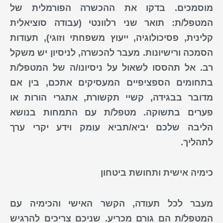
מוסמכים. בדקו את ההכשרה הפורמלית של
המטפל/ת: תואר שני רלוונטי (עבודה סוציאלית
קלינית, פסיכולוגיה, ייעוץ משפחתי וזוגי), תעודות
הסמכה ורישיונות. מעבר להכשרה, לניסיון יש משקל
רב. אל תהססו לשאול על ניסיונו/ה של המטפל/ת
בתחומים הספציפיים המעסיקים אתכם, בין אם
מדובר בבגידה, קשיי תקשורת, אתגרי הורות או
פערים בתשוקה. מטפל/ת עם התמחות בנושא
הליבה שלכם יביא/תביא עומק וידע יקרי ערך
לתהליך.
כימיה אישית ותחושת ביטחון
מעבר לכל תעודה, הקשר האישי והכימיה עם
המטפל/ת הם גורם מכריע. שניכם צריכים להרגיש