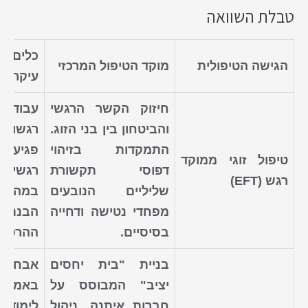
טבלת השוואה
כלים 
הגישה הטיפולית
מוקד הטיפול המרכזי
עיקריים
חיזוק הקשר הרגשי
עבודה
והביטחון בין בני הזוג.
רגשות
התמקדות בזיהוי
פגיעים,
טיפול זוגי ממוקד
דפוסי תקשורת
רגשיו
רגש (EFT)
שליליים הנובעים
במהלך
מפחדי נטישה ודחייה
הבנת ה"
בסיסיים.
ההרסני.
בניית "בית יחסים
אבחו
יציב" המבוסס על
באמצעו
חברות איתנה, ניהול
לימוד 