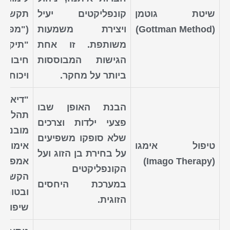
שיטת גוטמן
קונפליקטים יעיל
תקשור
(Gottman Method)
ויצירת משמעות
("מפו
משותפת. זו אחת
"תיקון
ה
גישות
המבוססות
חיבור")
ביותר על מחקר.
ויכוחים
"דיאלו
הבנת האופן שבו
תהליך
פצעי ילדות וצרכים
מובנה ה
שלא סופקו משפיעים
טיפול אימגו
אימו
על בחירת בן הזוג ועל
(Imago Therapy)
אמפתי
הקונפליקטים
הקשב
במערכת היחסים
ובטו
הזוגית
.
שיפוטיו