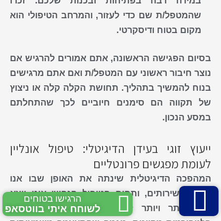
במידה רבה בפתיחות ובכנות שלכם. זכרו
שהמטפל/ת שם כדי לעזור, והמרחב הטיפולי הוא
מקום בטוח ודיסקרטי.
בסיום הפגישה הראשונה, אתם אמורים להרגיש אם
נוצר חיבור ראשוני עם המטפל/ת ואם אתם מרגישים
בנוח להמשיך בתהליך. תחושת הקלה קלה או ניצוץ
של תקווה הם סימנים חיוביים לכך שהתחלתם
במסע הנכון.
ייעוץ זוגי בעידן הדיגיטלי: טיפול אונליין
לעומת מפגשים פרונטליים
המהפכה הדיגיטלית שינתה את האופן שבו אנו
צורכים שירותים, ותחום הטיפול הנפשי אינו יוצא
הרגישו בטוחים
דופן. יותר ויותר זוגות
פונים לייעוץ זוגי
דרך
לשוחח איתי בווטסאפ