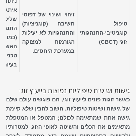
ניתוח
איתגור
זיהוי
ושינוי של דפוסי
שלילי
טיפול
חשיבה (קוגניציות)
התנהגו
קוגניטיבי-התנהגותי
והתנהגויות לא יעילות
(כמו
זוגי (CBCT)
הגורמות למצוקה
האשמות
במערכת היחסים.
טכניק
בעיות.
גישות ושיטות טיפוליות נפוצות בייעוץ זוגי
כאשר זוגות
פונים לייעוץ זוגי
, הם פוגשים עולם שלם
של
גישות ושיטות טיפוליות
. חשוב להבין שלא קיימת
גישה אחת שמתאימה לכולם; המטפל או המטפלת
מתאימים את הכלים והשיטה לאופי הזוג, למטרותיו
ולקשיים הספציפיים שעמם הוא מתמודד. לאחר